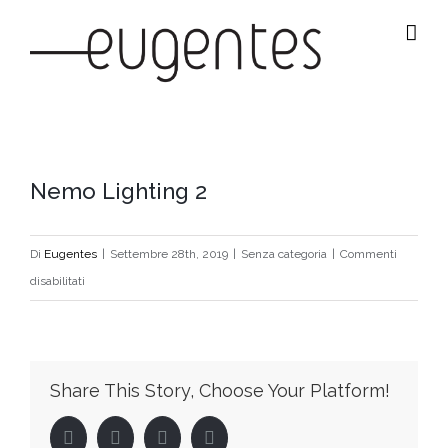
Salta
al
contenuto
Ingrandisci
Nemo Lighting 2
immagine
Di
Eugentes
|
Settembre 28th, 2019
|
Senza categoria
|
Commenti
su
disabilitati
Nemo
Lighting
2
Share This Story, Choose Your Platform!
Facebook
Twitter
LinkedIn
Pinterest