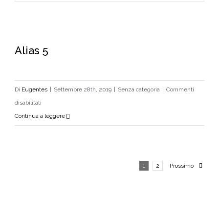
Milano
Alias 5
Alias 5
Di
Eugentes
|
Settembre 28th, 2019
|
Senza categoria
|
Commenti
su
disabilitati
Alias
Continua a leggere
5
1
2
Prossimo