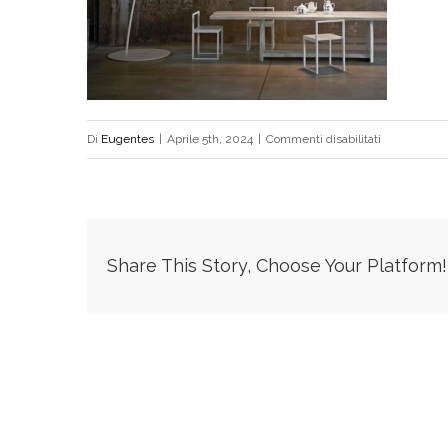
su
Di
Eugentes
|
Aprile 5th, 2024
|
Commenti disabilitati
01-
Foscarini-
Twiggy-
Kachel-
Share This Story, Choose Your Platform!
gross-
567x545px2_
ID2016327-
08b8dd2f75a