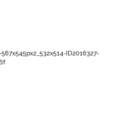
s-567x545px2_532x514-ID2016327-
6f