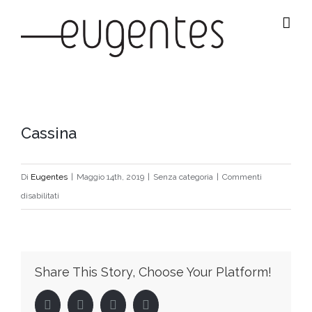
Salta
al
contenuto
Ingrandisci
Cassina
immagine
Di
Eugentes
|
Maggio 14th, 2019
|
Senza categoria
|
Commenti
su
disabilitati
Cassina
Share This Story, Choose Your Platform!
Facebook
Twitter
LinkedIn
Pinterest