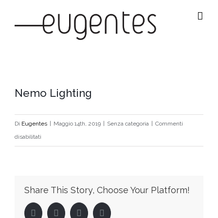
Salta
al
contenuto
Ingrandisci
Nemo Lighting
immagine
Di
Eugentes
|
Maggio 14th, 2019
|
Senza categoria
|
Commenti
su
disabilitati
Nemo
Lighting
Share This Story, Choose Your Platform!
Facebook
Twitter
LinkedIn
Pinterest