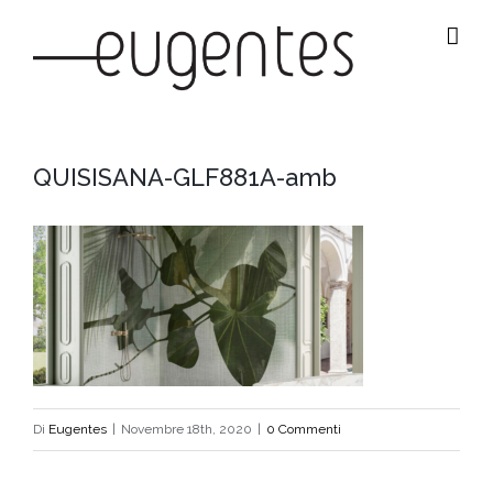
Salta
al
contenuto
QUISISANA-GLF881A-amb
Di
Eugentes
|
Novembre 18th, 2020
|
0 Commenti