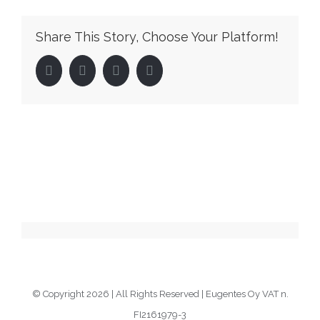
Share This Story, Choose Your Platform!
Facebook
Twitter
LinkedIn
Pinterest
© Copyright
2026 | All Rights Reserved | Eugentes Oy VAT n.
FI2161979-3