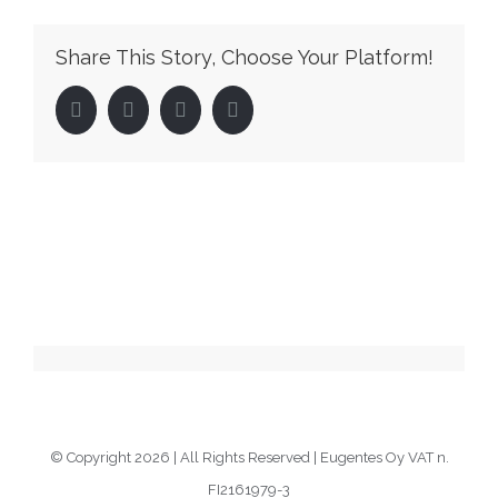
Share This Story, Choose Your Platform!
Facebook
Twitter
LinkedIn
Pinterest
© Copyright
2026 | All Rights Reserved | Eugentes Oy VAT n.
FI2161979-3