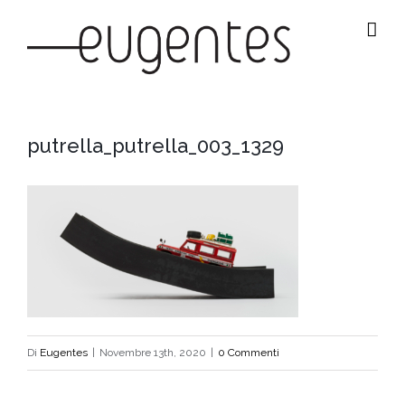
Salta
al
contenuto
putrella_putrella_003_1329
Di
Eugentes
|
Novembre 13th, 2020
|
0 Commenti